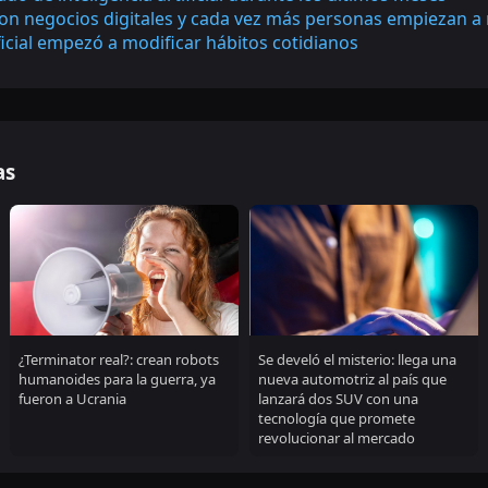
on negocios digitales y cada vez más personas empiezan a
ficial empezó a modificar hábitos cotidianos
as
¿Terminator real?: crean robots
Se develó el misterio: llega una
humanoides para la guerra, ya
nueva automotriz al país que
fueron a Ucrania
lanzará dos SUV con una
tecnología que promete
revolucionar al mercado